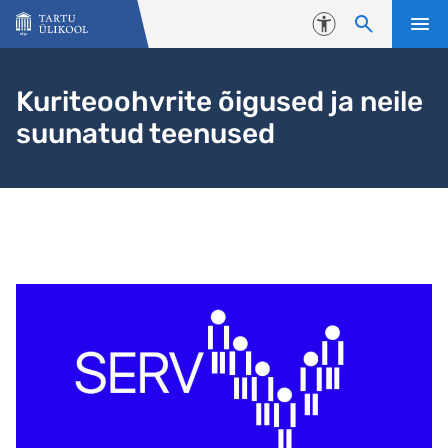
Liigu edasi põhisisu juurde
Juurdepääsetavus
Kuriteoohvrite õigused ja neile
suunatud teenused