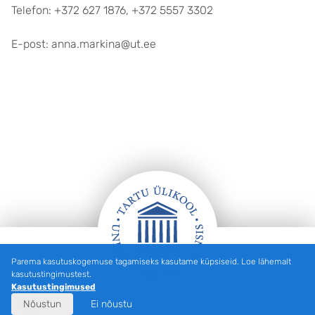
Telefon: +372 627 1876, +372 5557 3302
E-post: anna.markina@ut.ee
Parema kasutuskogemuse tagamiseks kasutame küpsiseid. Loe lähemalt
Jalus
kasutustingimustest.
Kasutustingimused
Nõustun
Ei nõustu